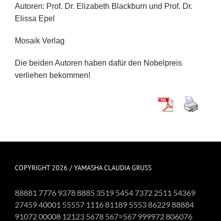
Autoren: Prof. Dr. Elizabeth Blackburn und Prof. Dr.
Elissa Epel
Mosaik Verlag
Die beiden Autoren haben dafür den Nobelpreis
verliehen bekommen!
COPYRIGHT 2026 / YAMASHA CLAUDIA GRUSS
88881 7776 9378 8885 3519 5454 7372 2511 54369
27459 40001 55557 1116 81189 5553 86229 88884
91072 00008 12123 5678 567=567 999972 806076