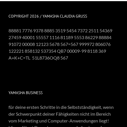
COPYRIGHT 2026 / YAMASHA CLAUDIA GRUSS
88881 7776 9378 8885 3519 5454 7372 2511 54369
27459 40001 55557 1116 81189 5553 86229 88884
91072 00008 12123 5678 567=567 999972 806076
122221 858132 537354 QB7 00009-99 8118 369
A+K+C=TL 51L8736OQ8 567
YAMASHA BUSINESS
für deine ersten Schritte in die Selbstständigkeit, wenn
der Schwerpunkt deiner Fähigkeiten nicht im Bereich
vom Marketing und Computer-Anwendungen liegt!