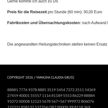
Gerne komme ich auch zu Dir.
Preis für die Reisezeit
pro Stunde (60 min): 30,00 Euro
Fahrtkosten und Übernachtungskosten:
nach Aufwand l
Die angewandten Heilungstechniken stellen keinen Ersatz 
COPYRIGHT 2026 / YAMASHA CLAUDIA GRUSS
88881 7776 9378 8885 3519 5454 7372 2511 54369
27459 40001 55557 1116 81189 5553 86229 88884
91072 00008 12123 5678 567=567 999972 806076
122221 858132 537354 QB7 00009-99 8118 369