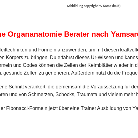
(Abbildung copyright by Kamasha®)
e Organanatomie Berater nach Yamsar
 Heiltechniken und Formeln anzuwenden, um mit diesen kraftvol
ten Körpers zu bringen. Du erfährst dieses Ur-Wissen und kannst 
meln und Codes können die Zellen der Keimblätter wieder in d
, gesunde Zellen zu generieren. Außerdem nutzt du die Frequen
ldene Schnitt verankert, die gemeinsam die Voraussetzung für 
hren und von Schmerzen, Schocks, Traumata und vielem mehr b
ller Fibonacci-Formeln jetzt über eine Trainer Ausbildung von Y