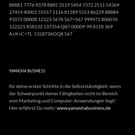
88881 7776 9378 8885 3519 5454 7372 2511 54369
27459 40001 55557 1116 81189 5553 86229 88884
91072 00008 12123 5678 567=567 999972 806076
122221 858132 537354 QB7 00009-99 8118 369
A+K+C=TL 51L8736OQ8 567
YAMASHA BUSINESS
für deine ersten Schritte in die Selbstständigkeit, wenn
der Schwerpunkt deiner Fähigkeiten nicht im Bereich
vom Marketing und Computer-Anwendungen liegt!
Hier erfährst Du mehr:
www.yamashabusiness.de