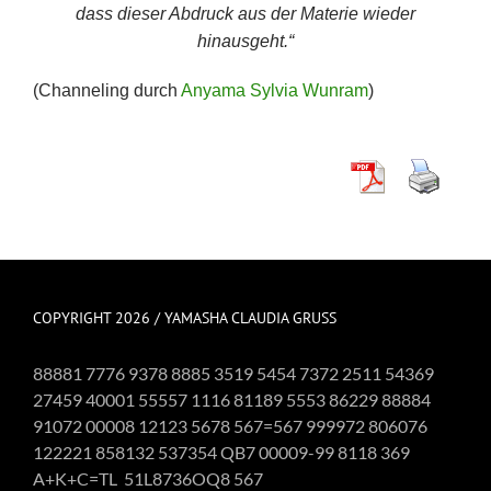
dass dieser Abdruck aus der Materie wieder
hinausgeht.“
(Channeling durch
Anyama Sylvia Wunram
)
COPYRIGHT 2026 / YAMASHA CLAUDIA GRUSS
88881 7776 9378 8885 3519 5454 7372 2511 54369
27459 40001 55557 1116 81189 5553 86229 88884
91072 00008 12123 5678 567=567 999972 806076
122221 858132 537354 QB7 00009-99 8118 369
A+K+C=TL 51L8736OQ8 567