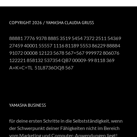
COPYRIGHT 2026 / YAMASHA CLAUDIA GRUSS
88881 7776 9378 8885 3519 5454 7372 2511 54369
27459 40001 55557 1116 81189 5553 86229 88884
91072 00008 12123 5678 567=567 999972 806076
122221 858132 537354 QB7 00009-99 8118 369
A+K+C=TL 51L8736OQ8 567
YAMASHA BUSINESS
für deine ersten Schritte in die Selbstständigkeit, wenn
der Schwerpunkt deiner Fähigkeiten nicht im Bereich
vom Marketing und Computer-Anwendungen liegt!