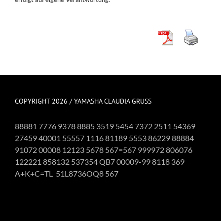
COPYRIGHT 2026 / YAMASHA CLAUDIA GRUSS
88881 7776 9378 8885 3519 5454 7372 2511 54369
27459 40001 55557 1116 81189 5553 86229 88884
91072 00008 12123 5678 567=567 999972 806076
122221 858132 537354 QB7 00009-99 8118 369
A+K+C=TL 51L8736OQ8 567