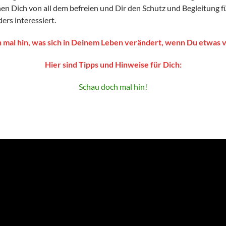
n Dich von all dem befreien und Dir den Schutz und Begleitung fü
rs interessiert.
 mal hin, was sich in Deinem Leben verändert, wenn Du etwas 
Hier sind Tipps und Hinweise für Dich:
Schau doch mal hin!