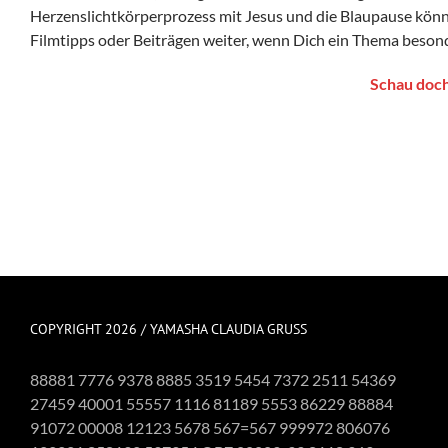
Herzenslichtkörperprozess mit Jesus und die Blaupause könne
Filmtipps oder Beiträgen weiter, wenn Dich ein Thema besonde
Schau doch
COPYRIGHT 2026 / YAMASHA CLAUDIA GRUSS
88881 7776 9378 8885 3519 5454 7372 2511 54369
27459 40001 55557 1116 81189 5553 86229 88884
91072 00008 12123 5678 567=567 999972 806076