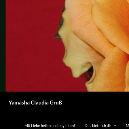
Zum
Inhalt
springen
Mit Liebe heilen und begleiten!
Das biete ich dir
M