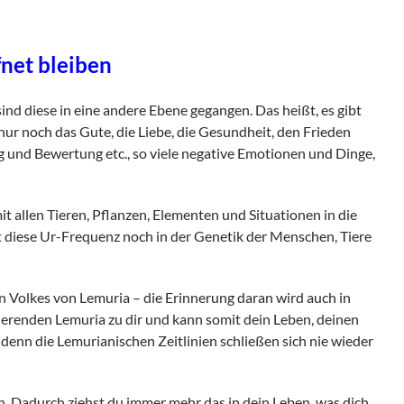
fnet bleiben
d diese in eine andere Ebene gegangen. Das heißt, es gibt
nur noch das Gute, die Liebe, die Gesundheit, den Frieden
ung und Bewertung etc., so viele negative Emotionen und Dinge,
 allen Tieren, Pflanzen, Elementen und Situationen in die
st diese Ur-Frequenz noch in der Genetik der Menschen, Tiere
n Volkes von Lemuria – die Erinnerung daran wird auch in
ierenden Lemuria zu dir und kann somit dein Leben, deinen
denn die Lemurianischen Zeitlinien schließen sich nie wieder
en. Dadurch ziehst du immer mehr das in dein Leben, was dich