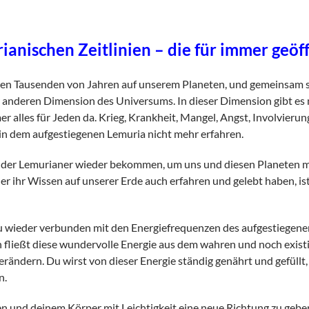
anischen Zeitlinien – die für immer geöf
en Tausenden von Jahren auf unserem Planeten, und gemeinsam sin
er anderen Dimension des Universums. In dieser Dimension gibt es 
mer alles für Jeden da. Krieg, Krankheit, Mangel, Angst, Involvier
n in dem aufgestiegenen Lemuria nicht mehr erfahren.
en der Lemurianer wieder bekommen, um uns und diesen Planeten mit
er ihr Wissen auf unserer Erde auch erfahren und gelebt haben, i
du wieder verbunden mit den Energiefrequenzen des aufgestiegene
 fließt diese wundervolle Energie aus dem wahren und noch exist
ndern. Du wirst von dieser Energie ständig genährt und gefüllt, 
n.
ben und deinem Körper mit Leichtigkeit eine neue Richtung zu geb