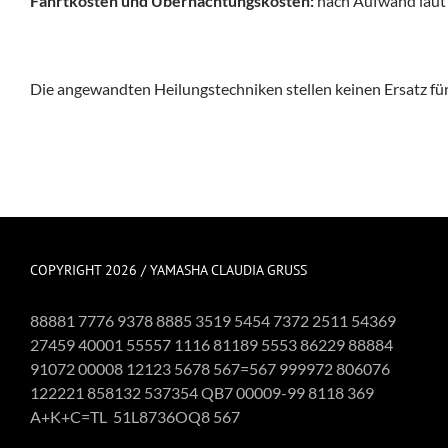
Fahrtkosten und Übernachtungskosten:
nach Aufwand laut
Die angewandten Heilungstechniken stellen keinen Ersatz für
COPYRIGHT 2026 / YAMASHA CLAUDIA GRUSS
88881 7776 9378 8885 3519 5454 7372 2511 54369
27459 40001 55557 1116 81189 5553 86229 88884
91072 00008 12123 5678 567=567 999972 806076
122221 858132 537354 QB7 00009-99 8118 369
A+K+C=TL 51L8736OQ8 567