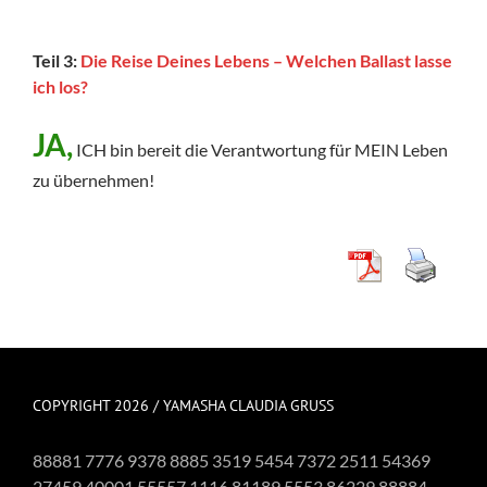
Teil 3:
Die Reise Deines Lebens – Welchen Ballast
lasse
ich los?
JA,
ICH bin bereit die Verantwortung für MEIN Leben
zu übernehmen!
COPYRIGHT 2026 / YAMASHA CLAUDIA GRUSS
88881 7776 9378 8885 3519 5454 7372 2511 54369
27459 40001 55557 1116 81189 5553 86229 88884