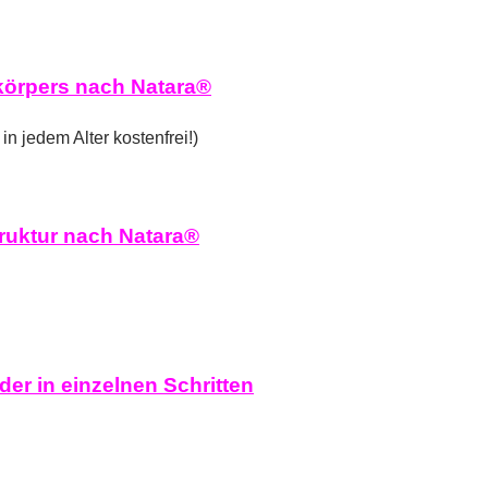
körpers nach Natara®
n jedem Alter kostenfrei!)
truktur nach Natara®
der in einzelnen Schritten