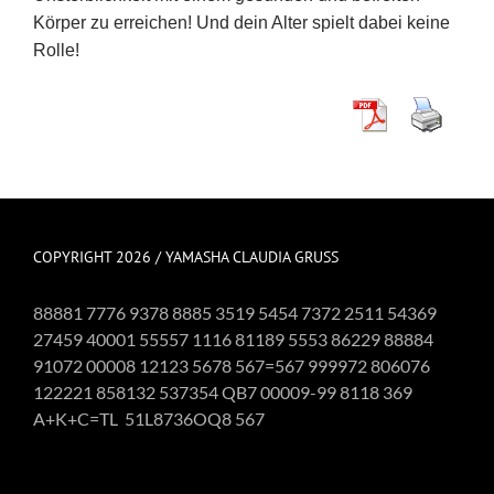
Körper zu erreichen! Und dein Alter spielt dabei keine
Rolle!
COPYRIGHT 2026 / YAMASHA CLAUDIA GRUSS
88881 7776 9378 8885 3519 5454 7372 2511 54369
27459 40001 55557 1116 81189 5553 86229 88884
91072 00008 12123 5678 567=567 999972 806076
122221 858132 537354 QB7 00009-99 8118 369
A+K+C=TL 51L8736OQ8 567