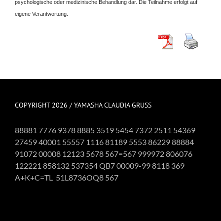
psychologische oder medizinische Behandlung dar. Die Teilnahme erfolgt auf
eigene Verantwortung.
COPYRIGHT 2026 / YAMASHA CLAUDIA GRUSS
88881 7776 9378 8885 3519 5454 7372 2511 54369
27459 40001 55557 1116 81189 5553 86229 88884
91072 00008 12123 5678 567=567 999972 806076
122221 858132 537354 QB7 00009-99 8118 369
A+K+C=TL 51L8736OQ8 567