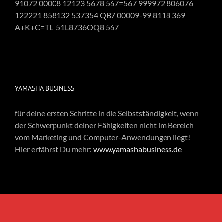
91072 00008 12123 5678 567=567 999972 806076
122221 858132 537354 QB7 00009-99 8118 369
A+K+C=TL 51L8736OQ8 567
YAMASHA BUSINESS
für deine ersten Schritte in die Selbstständigkeit, wenn
der Schwerpunkt deiner Fähigkeiten nicht im Bereich
vom Marketing und Computer-Anwendungen liegt!
Hier erfährst Du mehr:
www.yamashabusiness.de